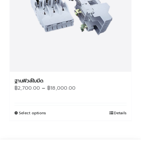
chosen
on
the
product
page
ฐานฟิวส์ใบมีด
Price
฿
2,700.00
–
฿
18,000.00
range:
฿2,700.00
through
Select options
This
Details
฿18,000.00
product
has
multiple