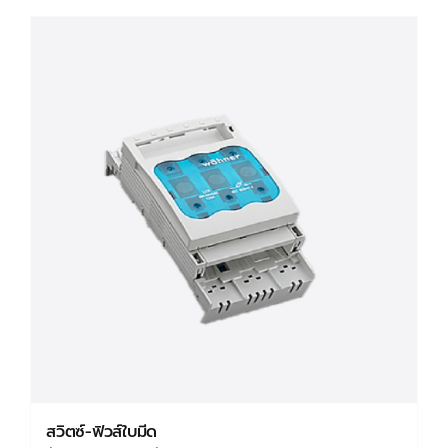
has
multiple
variants.
The
options
may
be
chosen
on
the
product
page
สวิตซ์-ฟิวส์ใบมีด