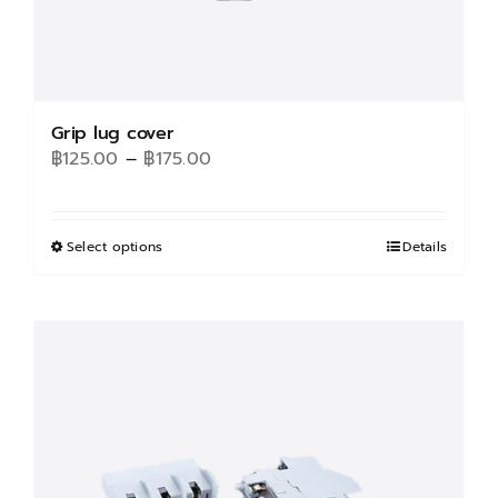
Grip lug cover
Price
฿
125.00
–
฿
175.00
range:
฿125.00
through
Select options
This
Details
฿175.00
product
has
multiple
variants.
The
options
may
be