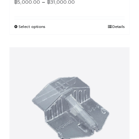
Price
฿
5,000.00
–
฿
31,000.00
range:
฿5,000.00
through
Select options
This
Details
฿31,000.00
product
has
multiple
variants.
The
options
may
be
chosen
on
the
product
page